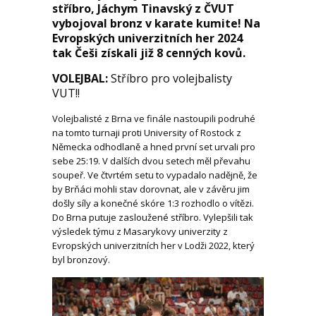
stříbro, Jáchym Tinavský z ČVUT
vybojoval bronz v karate kumite! Na
Evropských univerzitních her 2024
tak Češi získali již 8 cenných kovů.
VOLEJBAL:
Stříbro pro volejbalisty
VUT!!
Volejbalisté z Brna ve finále nastoupili podruhé
na tomto turnaji proti University of Rostock z
Německa odhodlaně a hned první set urvali pro
sebe 25:19. V dalších dvou setech měl převahu
soupeř. Ve čtvrtém setu to vypadalo nadějně, že
by Brňáci mohli stav dorovnat, ale v závěru jim
došly síly a konečné skóre 1:3 rozhodlo o vítězi.
Do Brna putuje zasloužené stříbro. Vylepšili tak
výsledek týmu z Masarykovy univerzity z
Evropských univerzitních her v Lodži 2022, který
byl bronzový.