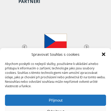
PARTNEŘI
Spravovat Souhlas s cookies
Abychom poskytli co nejlepší služby, používáme k ukládání a/nebo
přístupu k informacím o zařízení, technologie jako jsou soubory
cookies. Souhlas s těmito technologiemi nám umožní zpracovávat
údaje, jako je chování při procházení nebo jedinečná ID na tomto webu.
Nesouhlas nebo odvolání souhlasu může nepříznivě ovlivnit určité
vlastnosti a funkce.
Příjmout
Česká asociace univerzitního sportu (c)
2026
www.archiv.caus.cz | info@archiv.caus.cz