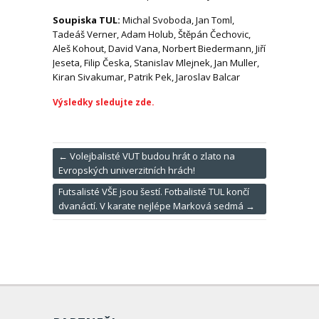
Soupiska TUL:
Michal Svoboda, Jan Toml,
Tadeáš Verner, Adam Holub, Štěpán Čechovic,
Aleš Kohout, David Vana, Norbert Biedermann, Jiří
Jeseta, Filip Česka, Stanislav Mlejnek, Jan Muller,
Kiran Sivakumar, Patrik Pek, Jaroslav Balcar
Výsledky sledujte zde.
←
Volejbalisté VUT budou hrát o zlato na
Evropských univerzitních hrách!
Futsalisté VŠE jsou šestí. Fotbalisté TUL končí
dvanáctí. V karate nejlépe Marková sedmá
→