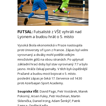
FUTSAL:
Futsalisté z VŠE vyhráli nad
Lyonem a budou hrát o 5. místo
Vysoká škola ekonomická v Praze nastoupila
proti University of Lyon z Francie. Zápas byl velmi
vyrovnaný a diváky mohl potěšit velkým
množstvím gólů na obou stranách. Po uplynutí
základní hrací doby byl stav vyrovnaný 7:7 a bylo
jasno. Hráče čekají penalty. V těch byli úspěšnější
Pražané a budou moct bojovat o 5. místo.
poslední zápas je čeká 17. července od 14:30
proti Azerbaijan Sport Academy.
Soupiska VŠE:
David Pago, Petr Vostárek, Marek
Pokorný, Arsen Fuley, Petr Hochman, Martin
Sklenička, Daniel Ircing, Adam Šenkýř, Patrik
Samsa, Ondřej Kadla