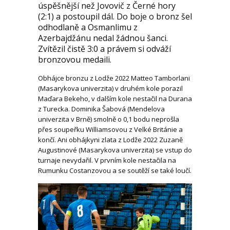
úspěšnější než Jovovič z Černé hory
(2:1) a postoupil dál. Do boje o bronz šel
odhodlaně a Osmanlimu z
Azerbajdžánu nedal žádnou šanci.
Zvítězil čistě 3:0 a právem si odváží
bronzovou medaili.
Obhájce bronzu z Lodže 2022 Matteo Tamborlani
(Masarykova univerzita) v druhém kole porazil
Maďara Bekeho, v dalším kole nestačil na Durana
z Turecka. Dominika Šabová (Mendelova
univerzita v Brně) smolně o 0,1 bodu neprošla
přes soupeřku Williamsovou z Velké Británie a
končí. Ani obhájkyni zlata z Lodže 2022 Zuzaně
Augustinové (Masarykova univerzita) se vstup do
turnaje nevydařil. V prvním kole nestačila na
Rumunku Costanzovou a se soutěží se také loučí.