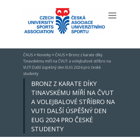
ČAUS
>
Novinky
>
ČAUS
>
Bronz z karate díky
Tinavskému míří na ČVUT a volejbalové stříbro na
VUT! Další úspěšný den EUG 2024 pro české
studenty
BRONZ Z KARATE DÍKY
TINAVSKÉMU MÍŘÍ NA ČVUT
A VOLEJBALOVÉ STŘÍBRO NA
VUT! DALŠÍ ÚSPĚŠNÝ DEN
EUG 2024 PRO ČESKÉ
STUDENTY