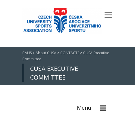
ČAUS
>
About CUSA
>
CONTACTS
>
CUSA Executive
Committee
CUSA EXECUTIVE
COMMITTEE
Menu