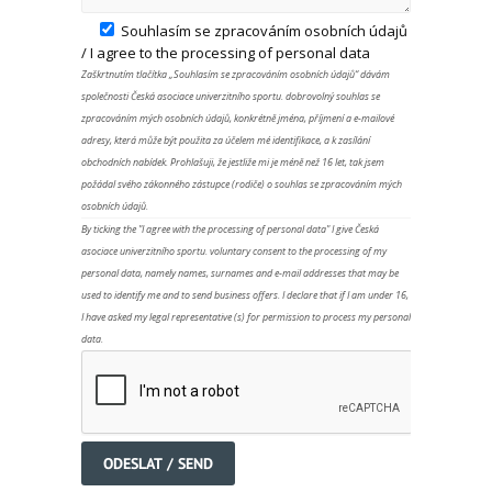
Souhlasím se zpracováním osobních údajů
/ I agree to the processing of personal data
Zaškrtnutím tlačítka „Souhlasím se zpracováním osobních údajů“ dávám
společnosti Česká asociace univerzitního sportu. dobrovolný souhlas se
zpracováním mých osobních údajů, konkrétně jména, příjmení a e-mailové
adresy, která může být použita za účelem mé identifikace, a k zasílání
obchodních nabídek. Prohlašuji, že jestliže mi je méně než 16 let, tak jsem
požádal svého zákonného zástupce (rodiče) o souhlas se zpracováním mých
osobních údajů.
By ticking the "I agree with the processing of personal data" I give Česká
asociace univerzitního sportu. voluntary consent to the processing of my
personal data, namely names, surnames and e-mail addresses that may be
used to identify me and to send business offers. I declare that if I am under 16,
I have asked my legal representative (s) for permission to process my personal
data.