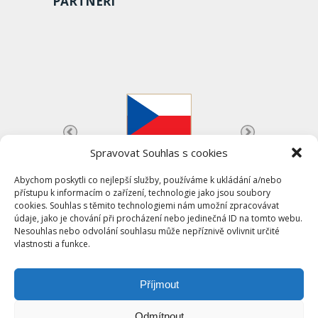
PARTNEŘI
Spravovat Souhlas s cookies
Abychom poskytli co nejlepší služby, používáme k ukládání a/nebo
přístupu k informacím o zařízení, technologie jako jsou soubory
cookies. Souhlas s těmito technologiemi nám umožní zpracovávat
údaje, jako je chování při procházení nebo jedinečná ID na tomto webu.
Nesouhlas nebo odvolání souhlasu může nepříznivě ovlivnit určité
vlastnosti a funkce.
Příjmout
Česká asociace univerzitního sportu (c)
2026
www.archiv.caus.cz | info@archiv.caus.cz
Odmítnout