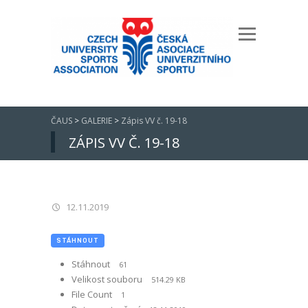
ČAUS
>
GALERIE
>
Zápis VV č. 19-18
ZÁPIS VV Č. 19-18
12.11.2019
STÁHNOUT
Stáhnout
61
Velikost souboru
514.29 KB
File Count
1