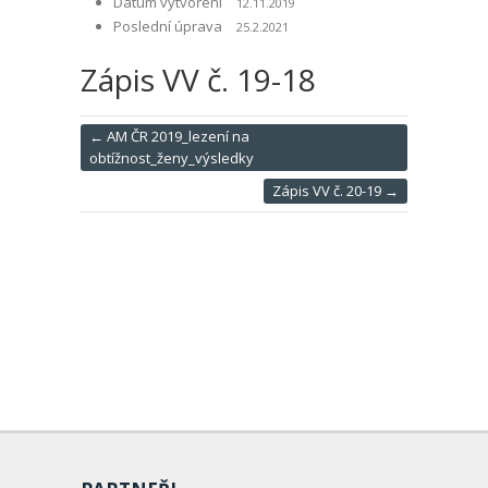
Datum vytvoření
12.11.2019
Poslední úprava
25.2.2021
Zápis VV č. 19-18
←
AM ČR 2019_lezení na
obtížnost_ženy_výsledky
Zápis VV č. 20-19
→