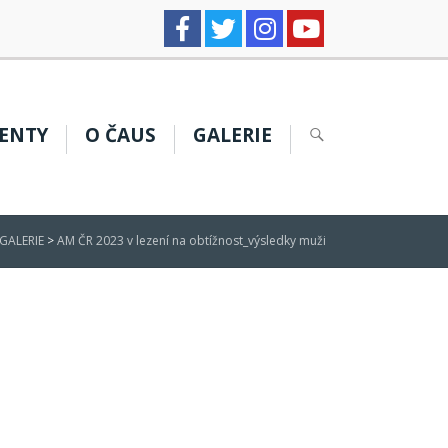
ENTY
O ČAUS
GALERIE
GALERIE
>
AM ČR 2023 v lezení na obtížnost_výsledky muži