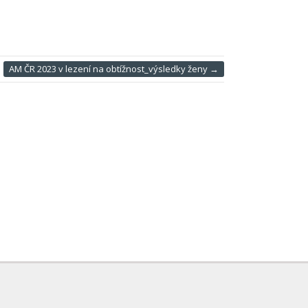
AM ČR 2023 v lezení na obtížnost_výsledky ženy
→