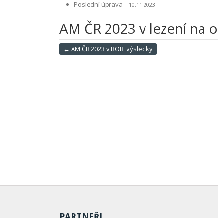
Poslední úprava
10.11.2023
AM ČR 2023 v lezení na o
←
AM ČR 2023 v ROB_výsledky
PARTNEŘI