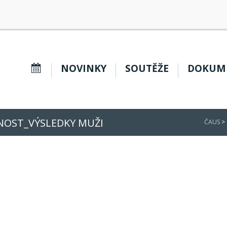
K
NOVINKY
SOUTĚŽE
DOKUM
A
L
E
N
D
Á
Ř
A
ŽNOST_VÝSLEDKY MUŽI
K
ČAUS
>
C
Í