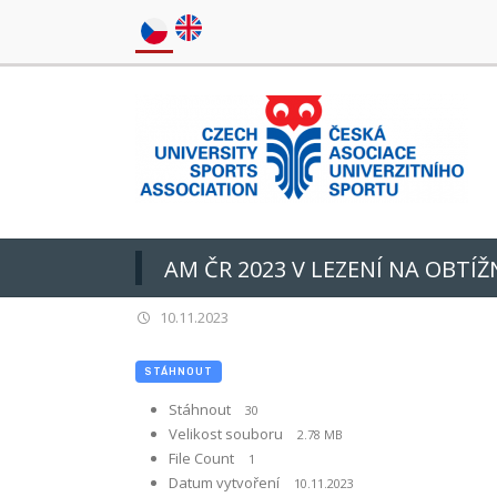
AM ČR 2023 V LEZENÍ NA OBTÍ
10.11.2023
STÁHNOUT
Stáhnout
30
Velikost souboru
2.78 MB
File Count
1
Datum vytvoření
10.11.2023