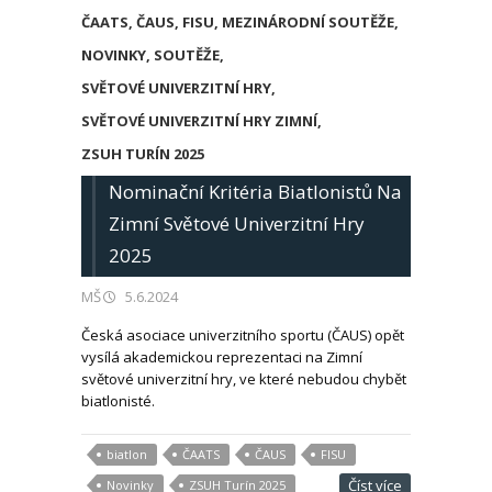
ČAATS
,
ČAUS
,
FISU
,
MEZINÁRODNÍ SOUTĚŽE
,
NOVINKY
,
SOUTĚŽE
,
SVĚTOVÉ UNIVERZITNÍ HRY
,
SVĚTOVÉ UNIVERZITNÍ HRY ZIMNÍ
,
ZSUH TURÍN 2025
Nominační Kritéria Biatlonistů Na
Zimní Světové Univerzitní Hry
2025
MŠ
5.6.2024
Česká asociace univerzitního sportu (ČAUS) opět
vysílá akademickou reprezentaci na Zimní
světové univerzitní hry, ve které nebudou chybět
biatlonisté.
biatlon
ČAATS
ČAUS
FISU
Číst více
Novinky
ZSUH Turín 2025