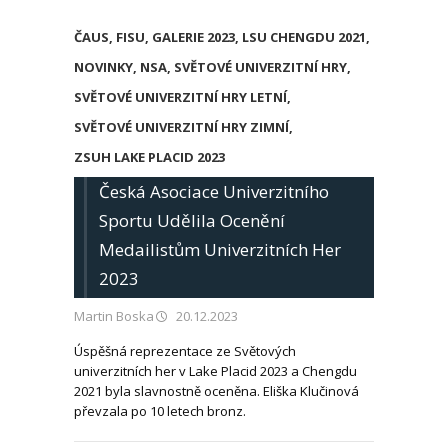
ČAUS
,
FISU
,
GALERIE 2023
,
LSU CHENGDU 2021
,
NOVINKY
,
NSA
,
SVĚTOVÉ UNIVERZITNÍ HRY
,
SVĚTOVÉ UNIVERZITNÍ HRY LETNÍ
,
SVĚTOVÉ UNIVERZITNÍ HRY ZIMNÍ
,
ZSUH LAKE PLACID 2023
Česká Asociace Univerzitního
Sportu Udělila Ocenění
Medailistům Univerzitních Her
2023
Martin Boska
20.12.2023
Úspěšná reprezentace ze Světových
univerzitních her v Lake Placid 2023 a Chengdu
2021 byla slavnostně oceněna. Eliška Klučinová
převzala po 10 letech bronz.