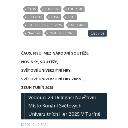
ČAUS
EUH 2026
EUH 2028
EUH 2030
EUSA
FISU
LSUH Rhine-Ruhr 2025
MEU 2025
Číst více
Novinky
ZSUH Turín 2025
ČAUS
,
FISU
,
MEZINÁRODNÍ SOUTĚŽE
,
NOVINKY
,
SOUTĚŽE
,
SVĚTOVÉ UNIVERZITNÍ HRY
,
SVĚTOVÉ UNIVERZITNÍ HRY ZIMNÍ
,
ZSUH TURÍN 2025
Vedoucí 23 Delegací Navštívili
Místo Konání Světových
Univerzitních Her 2025 V Turíně
MŠ
24.9.2024