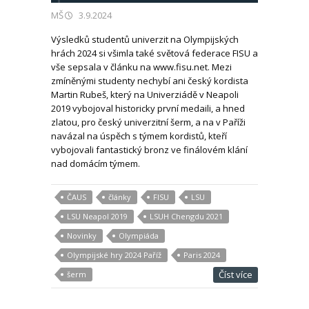
MŠ
3.9.2024
Výsledků studentů univerzit na Olympijských
hrách 2024 si všimla také světová federace FISU a
vše sepsala v článku na www.fisu.net. Mezi
zmíněnými studenty nechybí ani český kordista
Martin Rubeš, který na Univerziádě v Neapoli
2019 vybojoval historicky první medaili, a hned
zlatou, pro český univerzitní šerm, a na v Paříži
navázal na úspěch s týmem kordistů, kteří
vybojovali fantastický bronz ve finálovém klání
nad domácím týmem.
ČAUS
články
FISU
LSU
LSU Neapol 2019
LSUH Chengdu 2021
Novinky
Olympiáda
Olympijské hry 2024 Paříž
Paris 2024
Číst více
šerm