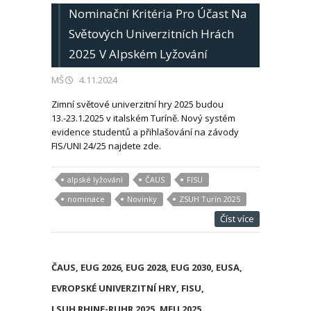
Nominační Kritéria Pro Účast Na
Světových Univerzitních Hrách
2025 V Alpském Lyžování
MŠ
4.11.2024
Zimní světové univerzitní hry 2025 budou
13.-23.1.2025 v italském Turíně. Nový systém
evidence studentů a přihlašování na závody
FIS/UNI 24/25 najdete zde.
alpské lyžování
ČAUS
FISU
nominace
Novinky
ZSUH Turín 2025
Číst více
ČAUS
,
EUG 2026
,
EUG 2028
,
EUG 2030
,
EUSA
,
EVROPSKÉ UNIVERZITNÍ HRY
,
FISU
,
LSUH RHINE-RUHR 2025
,
MEU 2025
,