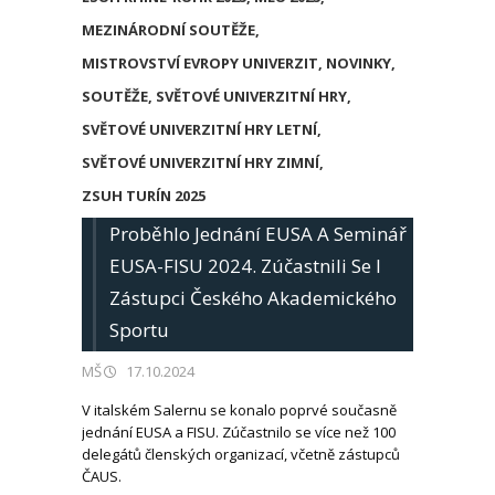
MEZINÁRODNÍ SOUTĚŽE
,
MISTROVSTVÍ EVROPY UNIVERZIT
,
NOVINKY
,
SOUTĚŽE
,
SVĚTOVÉ UNIVERZITNÍ HRY
,
SVĚTOVÉ UNIVERZITNÍ HRY LETNÍ
,
SVĚTOVÉ UNIVERZITNÍ HRY ZIMNÍ
,
ZSUH TURÍN 2025
Proběhlo Jednání EUSA A Seminář
EUSA-FISU 2024. Zúčastnili Se I
Zástupci Českého Akademického
Sportu
MŠ
17.10.2024
V italském Salernu se konalo poprvé současně
jednání EUSA a FISU. Zúčastnilo se více než 100
delegátů členských organizací, včetně zástupců
ČAUS.