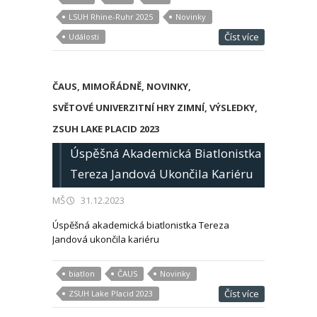
LSUH Rhine-Ruhr 2025
Novinky
Číst více
Události
ČAUS
,
MIMOŘÁDNĚ
,
NOVINKY
,
SVĚTOVÉ UNIVERZITNÍ HRY ZIMNÍ
,
VÝSLEDKY
,
ZSUH LAKE PLACID 2023
Úspěšná Akademická Biatlonistka
Tereza Jandová Ukončila Kariéru
MŠ
31.12.2023
Úspěšná akademická biatlonistka Tereza
Jandová ukončila kariéru
biatlon
ČAUS
Novinky
Číst více
ZSUH Lake Placid 2023