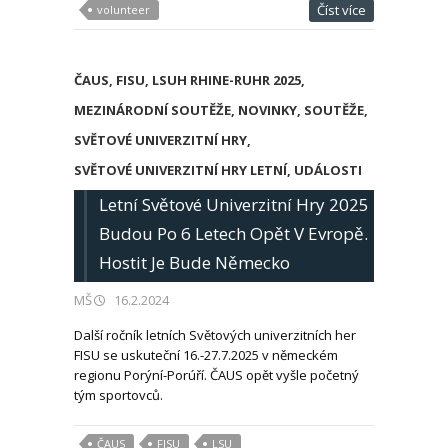
Číst více
volunteer
ČAUS
,
FISU
,
LSUH RHINE-RUHR 2025
,
MEZINÁRODNÍ SOUTĚŽE
,
NOVINKY
,
SOUTĚŽE
,
SVĚTOVÉ UNIVERZITNÍ HRY
,
SVĚTOVÉ UNIVERZITNÍ HRY LETNÍ
,
UDÁLOSTI
Letní Světové Univerzitní Hry 2025
Budou Po 6 Letech Opět V Evropě.
Hostit Je Bude Německo
MŠ
16.2.2024
Další ročník letních Světových univerzitních her
FISU se uskuteční 16.-27.7.2025 v německém
regionu Porýní-Porúří. ČAUS opět vyšle početný
tým sportovců.
ČAUS
FISU
LSU