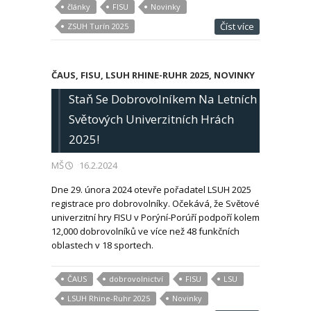
články
FISU
Novinky
Číst více
ZSUH Turín 2025
ČAUS
,
FISU
,
LSUH RHINE-RUHR 2025
,
NOVINKY
Staň Se Dobrovolníkem Na Letních
Světových Univerzitních Hrách
2025!
MŠ
16.2.2024
Dne 29. února 2024 otevře pořadatel LSUH 2025
registrace pro dobrovolníky. Očekává, že Světové
univerzitní hry FISU v Porýní-Porúří podpoří kolem
12,000 dobrovolníků ve více než 48 funkčních
oblastech v 18 sportech.
ČAUS
dobrovolnictví
FISU
LSU
LSUH Rhine-Ruhr 2025
Novinky