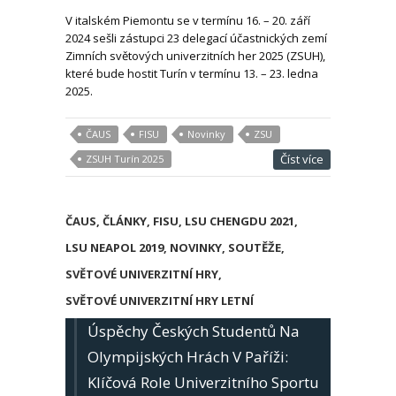
V italském Piemontu se v termínu 16. – 20. září
2024 sešli zástupci 23 delegací účastnických zemí
Zimních světových univerzitních her 2025 (ZSUH),
které bude hostit Turín v termínu 13. – 23. ledna
2025.
ČAUS
FISU
Novinky
ZSU
Číst více
ZSUH Turín 2025
ČAUS
,
ČLÁNKY
,
FISU
,
LSU CHENGDU 2021
,
LSU NEAPOL 2019
,
NOVINKY
,
SOUTĚŽE
,
SVĚTOVÉ UNIVERZITNÍ HRY
,
SVĚTOVÉ UNIVERZITNÍ HRY LETNÍ
Úspěchy Českých Studentů Na
Olympijských Hrách V Paříži:
Klíčová Role Univerzitního Sportu