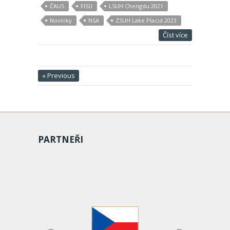
ČAUS
FISU
LSUH Chengdu 2021
Novinky
NSA
ZSUH Lake Placid 2023
Číst více
« Previous
PARTNEŘI