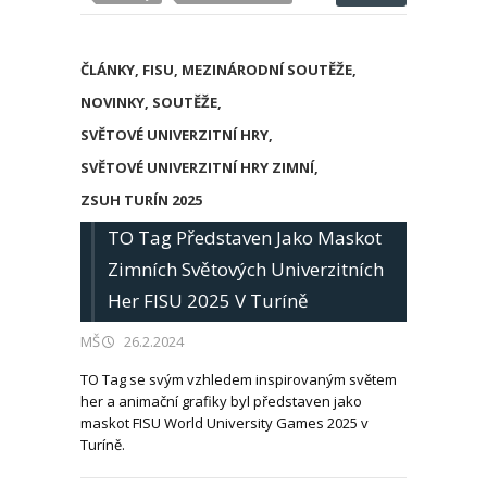
ČLÁNKY
,
FISU
,
MEZINÁRODNÍ SOUTĚŽE
,
NOVINKY
,
SOUTĚŽE
,
SVĚTOVÉ UNIVERZITNÍ HRY
,
SVĚTOVÉ UNIVERZITNÍ HRY ZIMNÍ
,
ZSUH TURÍN 2025
TO Tag Představen Jako Maskot
Zimních Světových Univerzitních
Her FISU 2025 V Turíně
MŠ
26.2.2024
TO Tag se svým vzhledem inspirovaným světem
her a animační grafiky byl představen jako
maskot FISU World University Games 2025 v
Turíně.