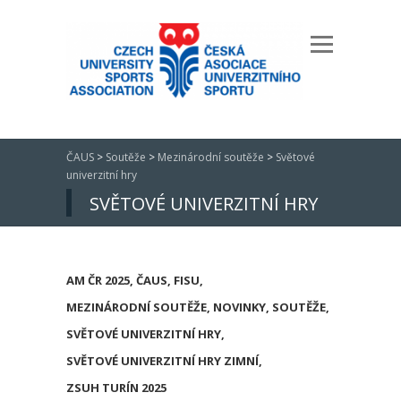
ČAUS
>
Soutěže
>
Mezinárodní soutěže
>
Světové
univerzitní hry
SVĚTOVÉ UNIVERZITNÍ HRY
AM ČR 2025
,
ČAUS
,
FISU
,
MEZINÁRODNÍ SOUTĚŽE
,
NOVINKY
,
SOUTĚŽE
,
SVĚTOVÉ UNIVERZITNÍ HRY
,
SVĚTOVÉ UNIVERZITNÍ HRY ZIMNÍ
,
ZSUH TURÍN 2025