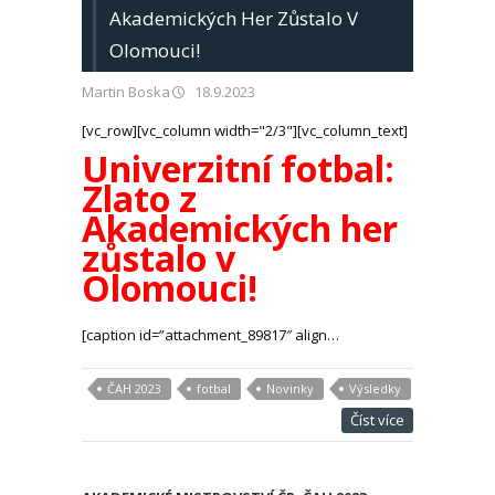
Akademických Her Zůstalo V
Olomouci!
Martin Boska
18.9.2023
[vc_row][vc_column width="2/3"][vc_column_text]
Univerzitní fotbal:
Zlato z
Akademických her
zůstalo v
Olomouci!
[caption id=”attachment_89817″ align…
ČAH 2023
fotbal
Novinky
Výsledky
Číst více