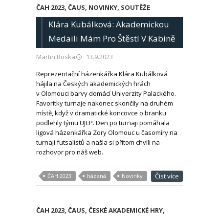
ČAH 2023
,
ČAUS
,
NOVINKY
,
SOUTĚŽE
Klára Kubálková: Akademickou
Medaili Mám Pro Štěstí V Kabině
Martin Boska
13.9.2023
Reprezentační házenkářka Klára Kubálková
hájila na Českých akademických hrách
v Olomouci barvy domácí Univerzity Palackého.
Favoritky turnaje nakonec skončily na druhém
místě, když v dramatické koncovce o branku
podlehly týmu UJEP. Den po turnaji pomáhala
ligová házenkářka Zory Olomouc u časomíry na
turnaji futsalistů a našla si přitom chvíli na
rozhovor pro náš web.
Číst více
ČAH 2023
házená
Novinky
ČAH 2023
,
ČAUS
,
ČESKÉ AKADEMICKÉ HRY
,