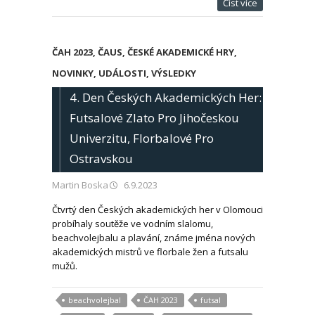
Číst více
ČAH 2023
,
ČAUS
,
ČESKÉ AKADEMICKÉ HRY
,
NOVINKY
,
UDÁLOSTI
,
VÝSLEDKY
4. Den Českých Akademických Her:
Futsalové Zlato Pro Jihočeskou
Univerzitu, Florbalové Pro
Ostravskou
Martin Boska
6.9.2023
Čtvrtý den Českých akademických her v Olomouci
probíhaly soutěže ve vodním slalomu,
beachvolejbalu a plavání, známe jména nových
akademických mistrů ve florbale žen a futsalu
mužů.
beachvolejbal
ČAH 2023
futsal