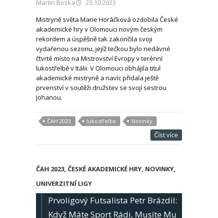
Martin Boska
23.10.2023
Mistryně světa Marie Horáčková ozdobila České
akademické hry v Olomouci novým českým
rekordem a úspěšně tak zakončila svoji
vydařenou sezonu, jejíž tečkou bylo nedávné
čtvrté místo na Mistrovství Evropy v terénní
lukostřelbě v Itálii. V Olomouci obhájila titul
akademické mistryně a navíc přidala ještě
prvenství v soutěži družstev se svojí sestrou
Johanou.
ČAH 2023
lukostřelba
Novinky
Číst více
ČAH 2023
,
ČESKÉ AKADEMICKÉ HRY
,
NOVINKY
,
UNIVERZITNÍ LIGY
Prvoligový Futsalista Petr Brázdil:
Když Máte Sport Rádi, Musíte Mu