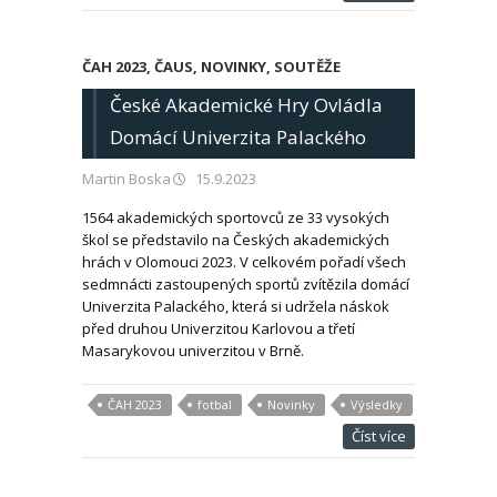
ČAH 2023
,
ČAUS
,
NOVINKY
,
SOUTĚŽE
České Akademické Hry Ovládla
Domácí Univerzita Palackého
Martin Boska
15.9.2023
1564 akademických sportovců ze 33 vysokých
škol se představilo na Českých akademických
hrách v Olomouci 2023. V celkovém pořadí všech
sedmnácti zastoupených sportů zvítězila domácí
Univerzita Palackého, která si udržela náskok
před druhou Univerzitou Karlovou a třetí
Masarykovou univerzitou v Brně.
ČAH 2023
fotbal
Novinky
Výsledky
Číst více