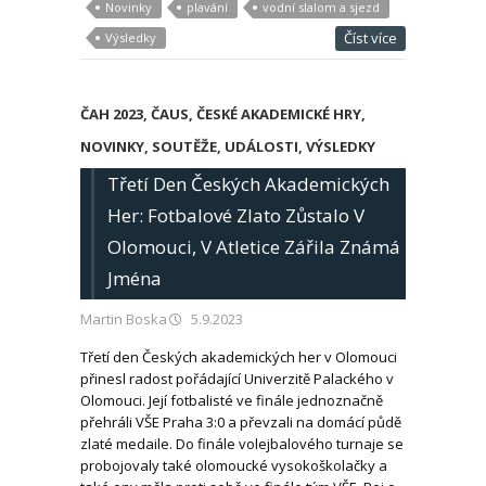
Novinky
plavání
vodní slalom a sjezd
Číst více
Výsledky
ČAH 2023
,
ČAUS
,
ČESKÉ AKADEMICKÉ HRY
,
NOVINKY
,
SOUTĚŽE
,
UDÁLOSTI
,
VÝSLEDKY
Třetí Den Českých Akademických
Her: Fotbalové Zlato Zůstalo V
Olomouci, V Atletice Zářila Známá
Jména
Martin Boska
5.9.2023
Třetí den Českých akademických her v Olomouci
přinesl radost pořádající Univerzitě Palackého v
Olomouci. Její fotbalisté ve finále jednoznačně
přehráli VŠE Praha 3:0 a převzali na domácí půdě
zlaté medaile. Do finále volejbalového turnaje se
probojovaly také olomoucké vysokoškolačky a