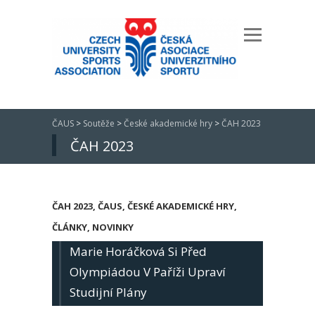
ČAUS
>
Soutěže
>
České akademické hry
>
ČAH 2023
ČAH 2023
ČAH 2023
,
ČAUS
,
ČESKÉ AKADEMICKÉ HRY
,
ČLÁNKY
,
NOVINKY
Marie Horáčková Si Před
Olympiádou V Paříži Upraví
Studijní Plány