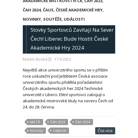
AKADEMICKÉ MISTROVSTVÍ ČR
,
ČAH 2023
,
ČAH 2024
,
ČAUS
,
ČESKÉ AKADEMICKÉ HRY
,
NOVINKY
,
SOUTĚŽE
,
UDÁLOSTI
Stovky Sportovců Zavítají Na Sever
Čech! Liberec Bude Hostit České
Akademické Hry 2024
Martin Boska
17.9.2023
Největší akce univerzitního sportu se v příštím
roce uskuteční pod Ještědem! Česká asociace
univerzitního sportu přidělila pořadatelství
Českých akademických her 2024 Technické
univerzitě v Liberci. Elitní sportovci zabojují o
akademické mistrovské tituly na severu Čech od
24. do 28. června.
AM ČR
ČAH 2023
ČAH 2024
Číst více
Novinky
Události