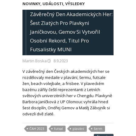
NOVINKY
,
UDÁLOSTI
,
VÝSLEDKY
Závěrečný Den Akademických Her:
Šest Zlatých Pro Plavkyni
Janíčkovou, Gemov Si Vytvořil
Osobní Rekord, Titul Pro
Futsalistky MUNI
Martin Boska
8.9.2023
V závěrečný den Českých akademických her se
rozdělovaly medaile v plavání, šermu, futsale
žen, beach volejbale, a frisbee. V plaveckém
bazénu zářily čeští reprezentanti z Letních
světových univerzitních her v Chengdu. Plavkyně
Barbora Janíčková z UP Olomouc vyhrála hned
šest disciplín, Ondřej Gemov a Matěj Zábojník si
odvezli dvě zlaté.
ČAH 2023
futsal
plavání
šerm