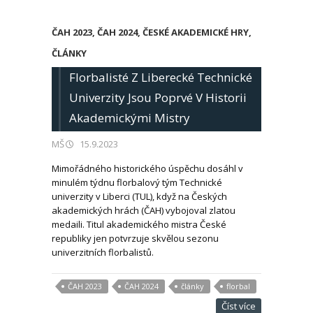
ČAH 2023
,
ČAH 2024
,
ČESKÉ AKADEMICKÉ HRY
,
ČLÁNKY
Florbalisté Z Liberecké Technické
Univerzity Jsou Poprvé V Historii
Akademickými Mistry
MŠ
15.9.2023
Mimořádného historického úspěchu dosáhl v
minulém týdnu florbalový tým Technické
univerzity v Liberci (TUL), když na Českých
akademických hrách (ČAH) vybojoval zlatou
medaili. Titul akademického mistra České
republiky jen potvrzuje skvělou sezonu
univerzitních florbalistů.
ČAH 2023
ČAH 2024
články
florbal
Číst více