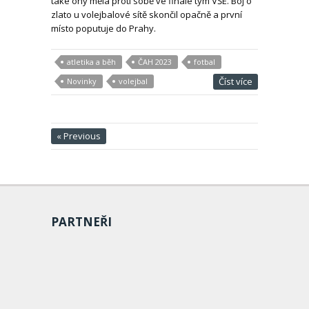
také ony měla proti sobě ve finále tým VŠE. Boj o
zlato u volejbalové sítě skončil opačně a první
místo poputuje do Prahy.
atletika a běh
ČAH 2023
fotbal
Číst více
Novinky
volejbal
« Previous
PARTNEŘI