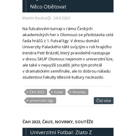
Něco Obětovat
Martin Boska
24.9.2023
Na futsalovém turnaji v rámci Českých
akademických her v Olomouci se představila celá
řada hráčů z 1. Futsal ligy. V dresu domácí
Univerzity Palackého táhl svůj tým v roli hrajícího
trenéra Petr Brázdil, který pravidelně nastupuje
v dresu SKUP Olomouc nejenom v univerzitní lize,
ale také v nejvyšší soutěži. Jeho tým prohrál
v dramatickém semifinále, ale to dobrou náladu
studentovi Fakulty tělesné kultury nezkazilo.
ČAH 2023
futsal
Novinky
Číst více
univerzitní ligy
ČAH 2023
,
ČAUS
,
NOVINKY
,
SOUTĚŽE
Univerzitní Fotbal: Zlato Z